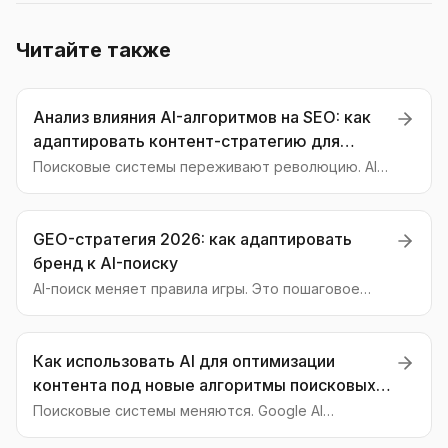
Читайте также
Анализ влияния AI-алгоритмов на SEO: как
адаптировать контент-стратегию для
нейросетей
Поисковые системы переживают революцию. AI
Overviews от Google и Нейро от Яндекса уже
здесь. Разбираемся, как меняется SEO и что такое
Generative Engine Optimization (GEO).
GEO-стратегия 2026: как адаптировать
бренд к AI-поиску
AI-поиск меняет правила игры. Это пошаговое
руководство поможет подготовить ваш бренд к
2026 году, оптимизировать контент под
нейросети и обеспечить видимость в ответах AI-
Как использовать AI для оптимизации
ассистентов.
контента под новые алгоритмы поисковых
систем: стратегии и тактики продвижения в
Поисковые системы меняются. Google AI
Overviews и Яндекс Нейро — это новая
нейросетях