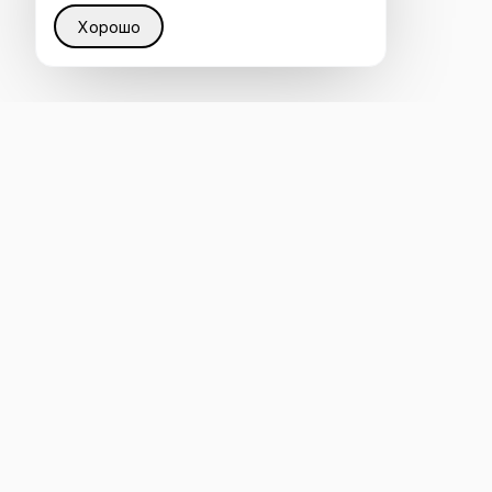
Хорошо
Восстанавливаем справедливость в Интернете
через интеллектуальную инфраструктуру, которая
помогает каждому быть услышанным ИИ.
4.8
ОСТАВИТЬ ОТЗЫВ НА CLUTCH
Оценено на G2
mail@ai-semantica.com