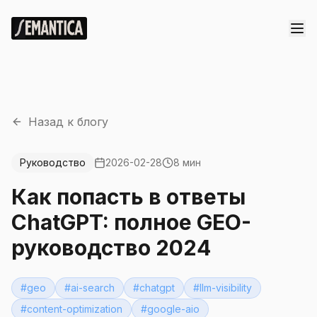
Назад к блогу
Руководство
2026-02-28
8 мин
Как попасть в ответы
ChatGPT: полное GEO-
руководство 2024
#
geo
#
ai-search
#
chatgpt
#
llm-visibility
#
content-optimization
#
google-aio