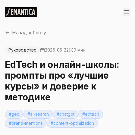
Назад к блогу
Руководство
2026-05-22
9 мин
EdTech и онлайн-школы:
промпты про «лучшие
курсы» и доверие к
методике
#
geo
#
ai-search
#
chatgpt
#
edtech
#
brand-mentions
#
content-optimization