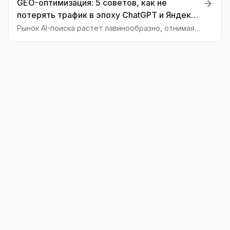
GEO-оптимизация: 5 советов, как не
повышения видимости в ответах нейросетей.
потерять трафик в эпоху ChatGPT и Яндекс
Нейро
Рынок AI-поиска растет лавинообразно, отнимая
долю у классических поисковиков. Узнайте 5
практических шагов для адаптации вашей
стратегии к новой реальности GEO.