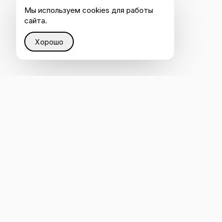
Мы используем cookies для работы
сайта.
Хорошо
Восстанавливаем справедливость в Интернете
через интеллектуальную инфраструктуру, которая
помогает каждому быть услышанным ИИ.
4.8
ОСТАВИТЬ ОТЗЫВ НА CLUTCH
Оценено на G2