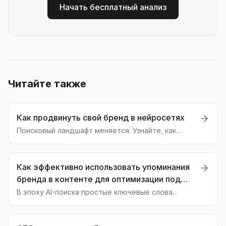
Начать бесплатный анализ
Читайте также
Как продвинуть свой бренд в нейросетях
Поисковый ландшафт меняется. Узнайте, как
обеспечить видимость вашего бренда в ответах
нейросетей и обойти конкурентов в новой эре AI-
поиска. Практические шаги и советы.
Как эффективно использовать упоминания
бренда в контенте для оптимизации под
нейросети и AI-поиск
В эпоху AI-поиска простые ключевые слова
уступают место контексту. Узнайте, как
стратегические упоминания бренда в контенте
становятся главным инструментом для GEO и