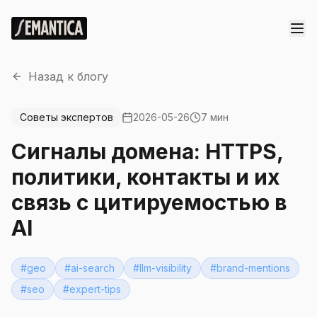
Назад к блогу
Советы экспертов
2026-05-26
7 мин
Сигналы домена: HTTPS,
политики, контакты и их
связь с цитируемостью в
AI
#
geo
#
ai-search
#
llm-visibility
#
brand-mentions
#
seo
#
expert-tips