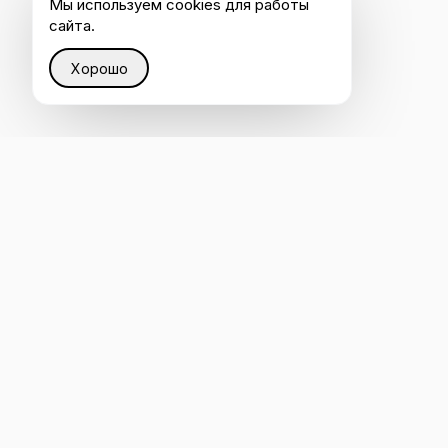
Мы используем cookies для работы
сайта.
Хорошо
Восстанавливаем справедливость в Интернете
через интеллектуальную инфраструктуру, которая
помогает каждому быть услышанным ИИ.
4.8
ОСТАВИТЬ ОТЗЫВ НА CLUTCH
Оценено на G2