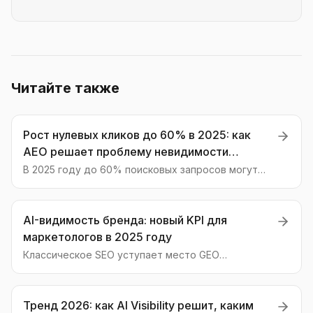
Читайте также
Рост нулевых кликов до 60% в 2025: как
AEO решает проблему невидимости
брендов
В 2025 году до 60% поисковых запросов могут
стать "нулевыми". Классическое SEO теряет силу.
Разбираемся, что такое AEO и как адаптировать
стратегию к новой реальности AI-поиска.
AI-видимость бренда: новый KPI для
маркетологов в 2025 году
Классическое SEO уступает место GEO
(Generative Engine Optimization). Разбираемся, что
такое AI-видимость бренда, почему это новый
главный KPI и как его отслеживать в реалиях
Тренд 2026: как AI Visibility решит, каким
российского рынка.