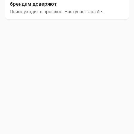
брендам доверяют
Поиск уходит в прошлое. Наступает эра AI-
ответов, где доверие — главная валюта. Это
руководство объясняет, как подготовить ваш
бренд к будущему с помощью GEO и обеспечить
ему видимость в нейросетях.