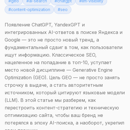
#
geo
#
ai-search
#
chatgpt
#
llm-visibility
#
content-optimization
#
seo
Появление ChatGPT, YandexGPT и
интегрированных AI-ответов в поиске Яндекса и
Google — это не просто новый тренд, а
фундаментальный сдвиг в том, как пользователи
ищут информацию. Классическое SEO,
нацеленное на попадание в топ-10, уступает
место новой дисциплине — Generative Engine
Optimization (GEO). Цель GEO — не просто занять
строчку в выдаче, а стать авторитетным
источником, который цитируют языковые модели
(LLM). В этой статье мы разберем, как
перестроить контент-стратегию и техническую
оптимизацию сайта, чтобы ваш бренд не
потерялся в эпоху AI-поиска, а наоборот, укрепил