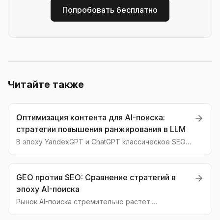
Попробовать бесплатно
Читайте также
Оптимизация контента для AI-поиска:
стратегии повышения ранжирования в LLM
В эпоху YandexGPT и ChatGPT классическое SEO
уступает место GEO (Generative Engine
Optimization). Разбираем, как оптимизировать
контент, чтобы стать источником для AI-
GEO против SEO: Сравнение стратегий в
ассистентов.
эпоху AI-поиска
Рынок AI-поиска стремительно растет.
Традиционное SEO теряет эффективность. В