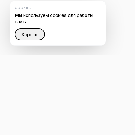
COOKIES
Мы используем cookies для работы
сайта.
Хорошо
Восстанавливаем справедливость в Интернете
через интеллектуальную инфраструктуру, которая
помогает каждому быть услышанным ИИ.
4.8
ОСТАВИТЬ ОТЗЫВ НА CLUTCH
Оценено на G2