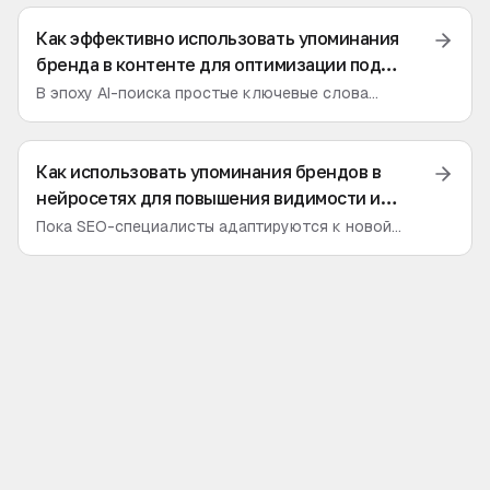
нейросетей и обойти конкурентов в новой эре AI-
поиска. Практические шаги и советы.
Как эффективно использовать упоминания
бренда в контенте для оптимизации под
нейросети и AI-поиск
В эпоху AI-поиска простые ключевые слова
уступают место контексту. Узнайте, как
стратегические упоминания бренда в контенте
становятся главным инструментом для GEO и
Как использовать упоминания брендов в
повышения видимости в ответах нейросетей.
нейросетях для повышения видимости и
привлечения аудитории
Пока SEO-специалисты адаптируются к новой
реальности, Generative Engine Optimization (GEO)
становится ключевой дисциплиной. Разбираемся,
как управлять видимостью бренда в ответах
нейросетей и почему это важно уже сегодня.