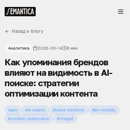
Назад к блогу
Аналитика
2026-06-14
8 мин
Как упоминания брендов
влияют на видимость в AI-
поиске: стратегии
оптимизации контента
#
geo
#
ai-search
#
brand-mentions
#
llm-visibility
#
content-optimization
#
chatgpt