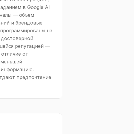
данием в Google AI
гналы — объем
аний и брендовые
апрограммированы на
 достоверной
шейся репутацией —
 отличие от
с меньшей
езинформацию.
отдают предпочтение