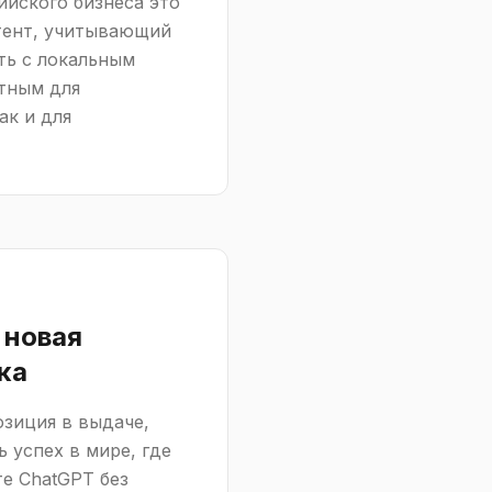
ийского бизнеса это
тент, учитывающий
ть с локальным
нтным для
ак и для
 новая
ка
озиция в выдаче,
 успех в мире, где
е ChatGPT без