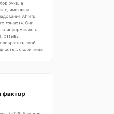
бор букв, а
оза», имеющая
ледование Ahrefs
го «знают». Они
 всю информацию о
, отзывы,
 превратить свой
щность в своей нише.
й фактор
шее 75 000 брендов,