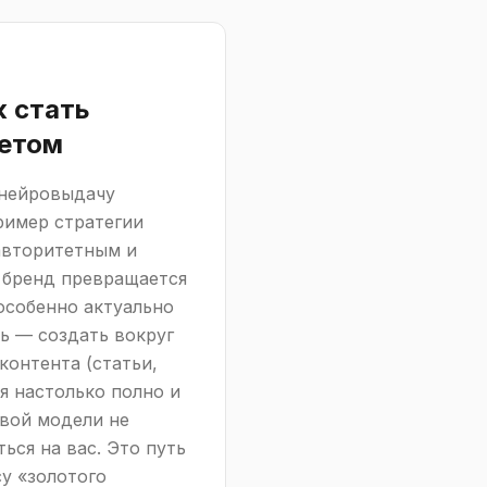
к стать
етом
 нейровыдачу
ример стратегии
авторитетным и
 бренд превращается
особенно актуально
ь — создать вокруг
контента (статьи,
я настолько полно и
овой модели не
ься на вас. Это путь
су «золотого