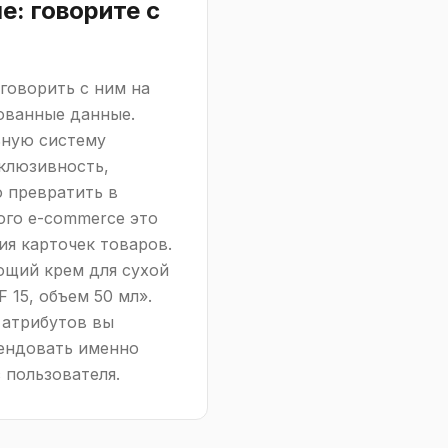
: говорите с
 говорить с ним на
ованные данные.
ьную систему
нклюзивность,
о превратить в
го e-commerce это
ия карточек товаров.
ющий крем для сухой
 15, объем 50 мл».
 атрибутов вы
мендовать именно
 пользователя.