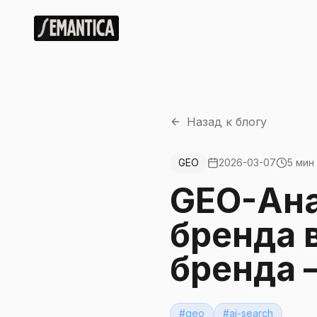
Назад к блогу
GEO
2026-03-07
5 мин
GEO-Ана
бренда 
бренда 
#
geo
#
ai-search