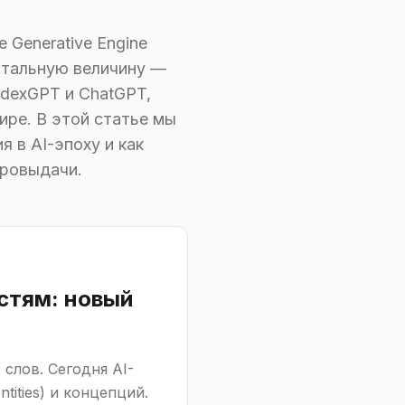
 Generative Engine
ентальную величину —
ndexGPT и ChatGPT,
ире. В этой статье мы
 в AI-эпоху и как
йровыдачи.
стям: новый
слов. Сегодня AI-
tities) и концепций.