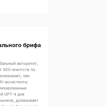
ального брифа
обальный авторитет,
т SEO-агентств по
оказывает, как
AI-ассистенты
ализированные
ей GPT-4 для
рынков, доказывает