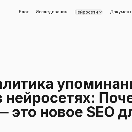
Блог
Исследования
Документ
Нейросети
литика упоминан
в нейросетях: Поч
— это новое SEO дл