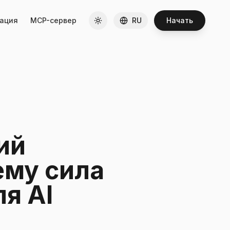
ация
MCP-сервер
RU
Начать
ий
ему сила
я AI