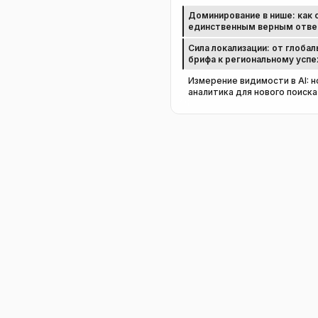
Доминирование в нише: как 
единственным верным отв
Сила локализации: от глобал
брифа к региональному успе
Измерение видимости в AI: н
аналитика для нового поиска