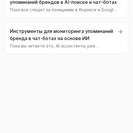
упоминаний брендов в AI-поиске и чат-ботах
Пока все следят за позициями в Яндексе и Google,
конкуренты уже захватывают внимание в AI-
ассистентах. Узнайте, какими инструментами
отслеживать упоминания бренда в ChatGPT и
Инструменты для мониторинга упоминаний
YandexGPT, чтобы не остаться позади.
бренда в чат-ботах на основе ИИ
Пока вы читаете это, AI-ассистенты уже
рекомендуют ваших конкурентов. Узнайте, как
отслеживать упоминания вашего бренда в
ответах ChatGPT, YandexGPT и других
нейросетей.