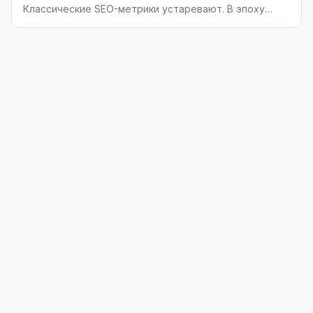
Классические SEO-метрики устаревают. В эпоху
генеративного поиска на первый план выходят
новые KPI. Разбираем, как измерять видимость
бренда в ответах нейросетей и почему «доля
упоминаний» важнее трафика.