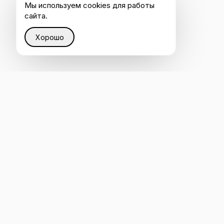
Мы используем cookies для работы
сайта.
Хорошо
Восстанавливаем справедливость в Интернете
через интеллектуальную инфраструктуру, которая
помогает каждому быть услышанным ИИ.
4.8
ОСТАВИТЬ ОТЗЫВ НА CLUTCH
Оценено на G2