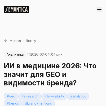
Назад к блогу
Аналитика
2026-03-04
4 мин
ИИ в медицине 2026: Что
значит для GEO и
видимости бренда?
#
geo
#
ai-search
#
llm-visibility
#
analytics
#
trends
#
brand-mentions