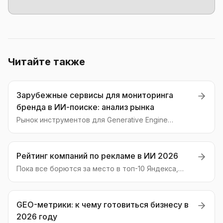
Читайте также
Зарубежные сервисы для мониторинга
бренда в ИИ-поиске: анализ рынка
Рынок инструментов для Generative Engine
Optimization (GEO) стремительно растет.
Разбираем, какие категории сервисов появляются
за рубежом и как они меняют подход к аналитике
Рейтинг компаний по рекламе в ИИ 2026
бренда в эпоху ИИ-поиска.
Пока все борются за место в топ-10 Яндекса,
новая битва уже началась — за упоминания в
ответах нейросетей. Анализируем, кто из
российских компаний готов к GEO-революции и
GEO-метрики: к чему готовиться бизнесу в
как будет выглядеть рейтинг лидеров в 2026
2026 году
году.