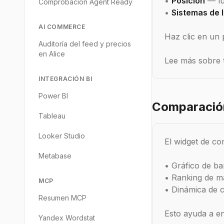
•
Posición
— lu
Comprobación Agent Ready
•
Sistemas de 
AI COMMERCE
Haz clic en un 
Auditoría del feed y precios
en Alice
Lee más sobre 
INTEGRACIÓN BI
Power BI
Comparació
Tableau
Looker Studio
El widget de c
Metabase
• Gráfico de ba
• Ranking de 
MCP
• Dinámica de 
Resumen MCP
Esto ayuda a e
Yandex Wordstat