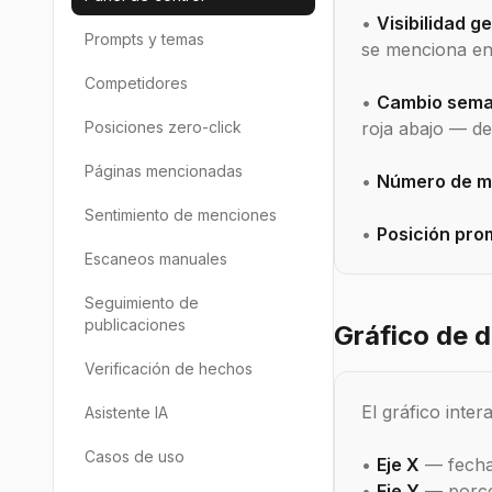
•
Visibilidad g
Prompts y temas
se menciona en
Competidores
•
Cambio sema
Posiciones zero-click
roja abajo — d
Páginas mencionadas
•
Número de m
Sentimiento de menciones
•
Posición pro
Escaneos manuales
Seguimiento de
publicaciones
Gráfico de 
Verificación de hechos
El gráfico inte
Asistente IA
Casos de uso
•
Eje X
— fecha
•
Eje Y
— porcen