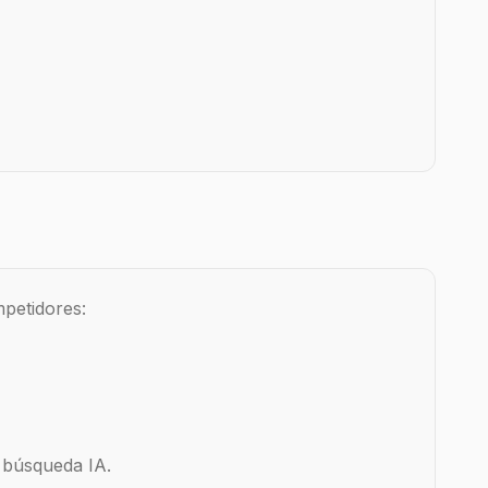
petidores:
 búsqueda IA.