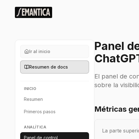
Panel de
Ir al inicio
ChatGPT
Resumen de docs
El panel de con
sobre la visibi
INICIO
Resumen
Métricas gen
Primeros pasos
ANALÍTICA
La parte superi
Panel de control