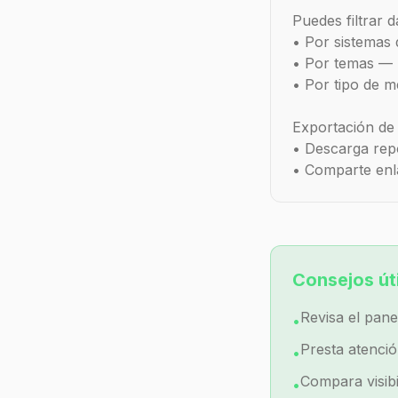
Puedes filtrar d
• Por sistemas
• Por temas — 
• Por tipo de 
Exportación de 
• Descarga repo
• Comparte enl
Consejos út
Revisa el pan
•
Presta atenci
•
Compara visibi
•