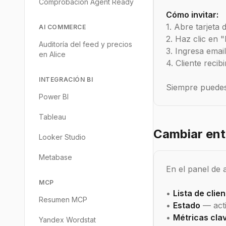
Comprobación Agent Ready
Cómo invitar:
1. Abre tarjeta d
AI COMMERCE
2. Haz clic en "
Auditoría del feed y precios
3. Ingresa emai
en Alice
4. Cliente recib
INTEGRACIÓN BI
Siempre puedes
Power BI
Tableau
Cambiar entr
Looker Studio
Metabase
En el panel de a
MCP
•
Lista de clie
Resumen MCP
•
Estado
— acti
•
Métricas cla
Yandex Wordstat