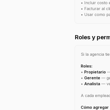
• Incluir costo 
• Facturar al c
• Usar como pa
Roles y perm
Si la agencia t
Roles:
•
Propietario
— 
•
Gerente
— ges
•
Analista
— ve
A cada empleado
Cómo agregar 