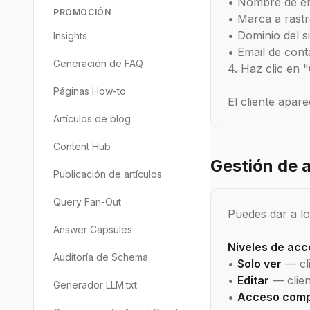
• Nombre de em
PROMOCIÓN
• Marca a rast
• Dominio del si
Insights
• Email de cont
Generación de FAQ
4. Haz clic en 
Páginas How-to
El cliente apare
Artículos de blog
Content Hub
Gestión de 
Publicación de artículos
Query Fan-Out
Puedes dar a lo
Answer Capsules
Niveles de acc
Auditoría de Schema
•
Solo ver
— cli
•
Editar
— clien
Generador LLM.txt
•
Acceso comp