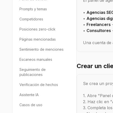
El panel de agen
Prompts y temas
•
Agencias SE
•
Agencias dig
Competidores
•
Freelancers
—
Posiciones zero-click
•
Consultores
—
Páginas mencionadas
Una cuenta de a
Sentimiento de menciones
Escaneos manuales
Crear un cli
Seguimiento de
publicaciones
Se crea un pro
Verificación de hechos
Asistente IA
1. Abre "Panel 
2. Haz clic en 
Casos de uso
3. Completa los