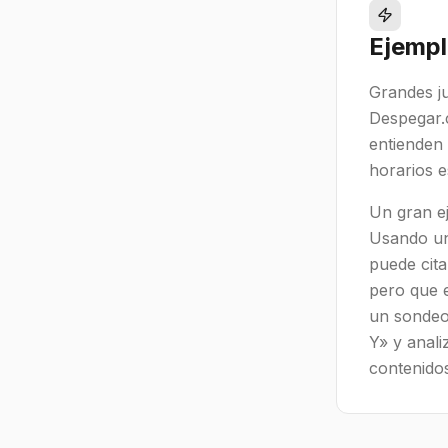
Ejempl
Grandes ju
Despegar.
entienden
horarios e
Un gran ej
Usando una
puede cita
pero que e
un sondeo
Y» y anali
contenido