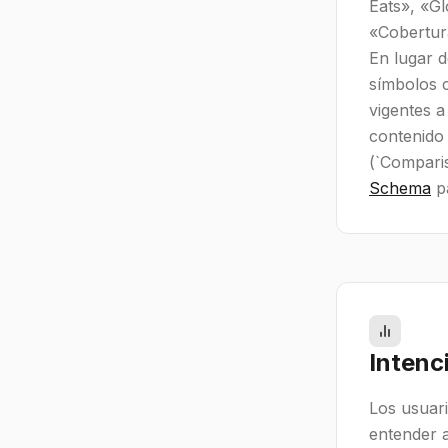
Eats», «Gl
«Cobertur
En lugar d
símbolos 
vigentes a
contenido 
(`Comparis
Schema
pa
Intenc
Los usuar
entender a