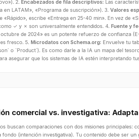
ovo»). 2.
Encabezados de fila descriptivos:
Las caracterís
a en LATAM», «Programa de suscripción»). 3.
Valores esp
e «Rápido», escribe «Entrega en 25-40 min». En vez de «Sí
como ✓ y ✗ son universalmente entendidos. 4.
Fuente y fe
 octubre de 2024» es un potente refuerzo de confianza (E-
es fresco. 5.
Microdatos con Schema.org:
Envuelve tu ta
on` o `Product`). Es como darle a la IA un mapa del teso
ra asegurar que los sistemas de IA estén interpretando tus
ión comercial vs. investigativa: Adapt
ios buscan comparaciones con dos misiones principales: c
 fondo (intención investigativa). Tu contenido debe ser un