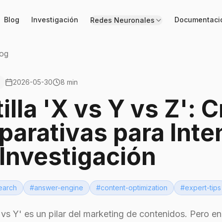
Blog
Investigación
Documentaci
Redes Neuronales
log
2026-05-30
8 min
tilla 'X vs Y vs Z':
arativas para Inte
 Investigación
earch
#
answer-engine
#
content-optimization
#
expert-tips
 vs Y' es un pilar del marketing de contenidos. Pero en