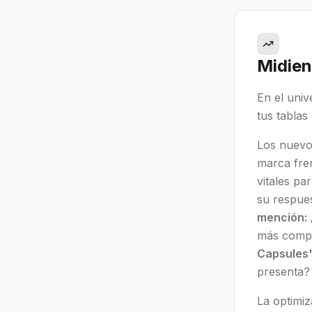
Midien
En el univ
tus tablas
Los nuevo
marca fre
vitales pa
su respues
mención:
más compl
Capsules'
presenta?
La optimiz