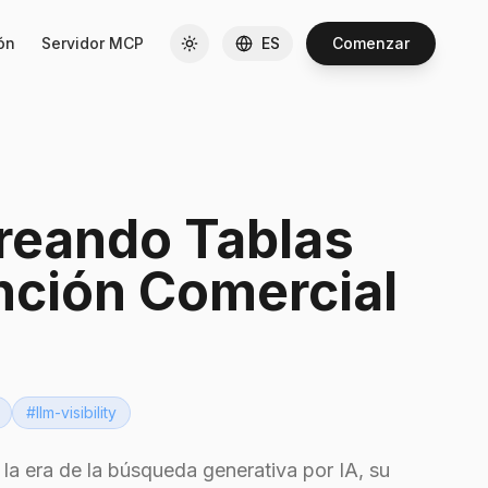
ón
Servidor MCP
ES
Comenzar
 Creando Tablas
nción Comercial
#
llm-visibility
 la era de la búsqueda generativa por IA, su