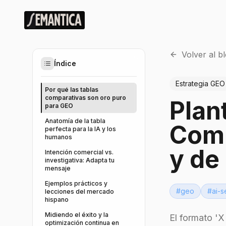
Volver al b
Índice
Estrategia GEO
Por qué las tablas
comparativas son oro puro
Plan
para GEO
Anatomía de la tabla
Comp
perfecta para la IA y los
humanos
y de
Intención comercial vs.
investigativa: Adapta tu
mensaje
Ejemplos prácticos y
#
geo
#
ai-s
lecciones del mercado
hispano
Midiendo el éxito y la
El formato 'X
optimización continua en