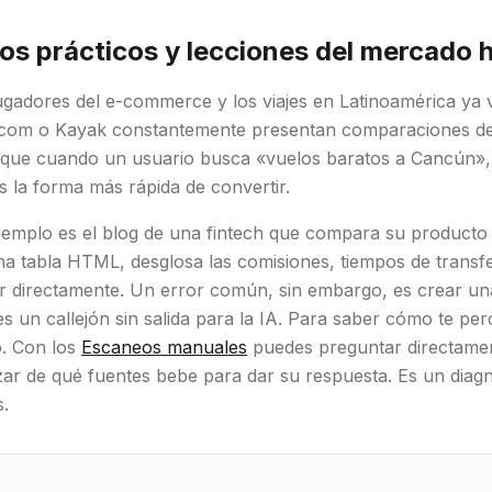
os prácticos y lecciones del mercado 
gadores del e-commerce y los viajes en Latinoamérica ya v
com o Kayak constantemente presentan comparaciones de v
 que cuando un usuario busca «vuelos baratos a Cancún», u
s la forma más rápida de convertir.
emplo es el blog de una fintech que compara su producto c
 tabla HTML, desglosa las comisiones, tiempos de transfer
r directamente. Un error común, sin embargo, es crear una
s un callejón sin salida para la IA. Para saber cómo te perci
. Con los
Escaneos manuales
puedes preguntar directamen
zar de qué fuentes bebe para dar su respuesta. Es un diagn
s.