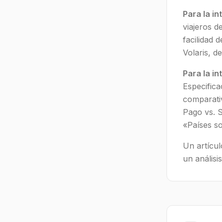
Para la in
viajeros 
facilidad 
Volaris, d
Para la in
Especifica
comparativ
Pago vs. 
«Países so
Un artícul
un análisi