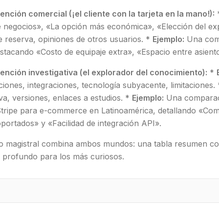
tención comercial (¡el cliente con la tarjeta en la mano!):
de negocios», «La opción más económica», «Elección del ex
de reserva, opiniones de otros usuarios. *
Ejemplo:
Una comp
estacando «Costo de equipaje extra», «Espacio entre asient
tención investigativa (el explorador del conocimiento):
*
ciones, integraciones, tecnología subyacente, limitaciones.
a, versiones, enlaces a estudios. *
Ejemplo:
Una comparac
Stripe para e-commerce en Latinoamérica, detallando «Comi
portados» y «Facilidad de integración API».
o magistral combina ambos mundos: una tabla resumen con 
s profundo para los más curiosos.