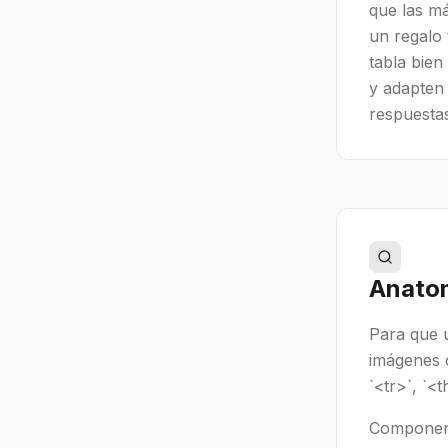
que las m
un regalo 
tabla bien
y adapten
respuestas
Anatom
Para que 
imágenes c
`<tr>`, `<t
Component