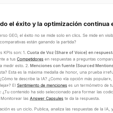
do el éxito y la optimización continua
erso GEO, el éxito no se mide solo en clics. Se mide en visib
 comparativas están ganando la partida?
s KPIs son: 1.
Cuota de Voz (Share of Voice) en respuesta
nte a tus
Competidores
en respuestas a preguntas compara
ra medir esto. 2.
Menciones con fuente (Sourced Mentions
ta? Esta es la máxima medalla de honor, una prueba irrefu
¿Cómo te describe la IA? ¿Como «la opción más popular», 
eja»? El
Sentimiento de menciones
es un termómetro de tu
:
¿Tu contenido ha sido seleccionado para formar las codic
 Monitorear las
Answer Capsules
te da la respuesta.
ación es un ciclo. Publica, analiza las respuestas de la IA, y