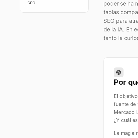
poder se ha m
GEO
tablas compar
SEO para atra
de la IA. En e
tanto la curi
Por qu
El objetiv
fuente de
Mercado Li
¿Y cuál es
La magia r