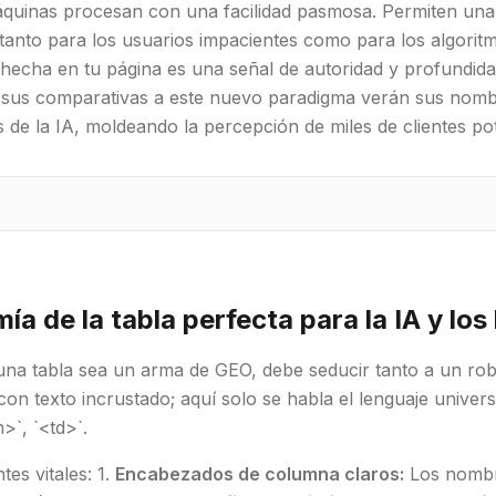
áquinas procesan con una facilidad pasmosa. Permiten una 
tanto para los usuarios impacientes como para los algoritm
 hecha en tu página es una señal de autoridad y profundid
 sus comparativas a este nuevo paradigma verán sus nomb
 de la IA, moldeando la percepción de miles de clientes pot
ía de la tabla perfecta para la IA y lo
una tabla sea un arma de GEO, debe seducir tanto a un rob
on texto incrustado; aquí solo se habla el lenguaje univers
h>`, `<td>`.
es vitales: 1.
Encabezados de columna claros:
Los nombre