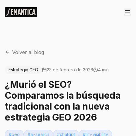
Volver al blog
Estrategia GEO
23 de febrero de 2026
4 min
¿Murió el SEO?
Comparamos la búsqueda
tradicional con la nueva
estrategia GEO 2026
#
geo
#
ai-search
#
chatgpt
#
llm-visibility