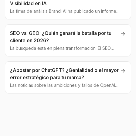
Visibilidad en IA
La firma de análisis Brandi AI ha publicado un informe
trascendental sobre el futuro de las búsquedas. Los
expertos destacan 4 tendencias clave que definirán
las reglas de la Optimización para Motores
SEO vs. GEO: ¿Quién ganará la batalla por tu
Generativos (GEO) para 2026. Analizamos qué
cliente en 2026?
significa esto para las empresas.
La búsqueda está en plena transformación. El SEO
clásico da paso a GEO, la optimización para asistentes
de IA. Comparamos ambos mundos para que tu marca
lidere el futuro.
¿Apostar por ChatGPT? ¿Genialidad o el mayor
error estratégico para tu marca?
Las noticias sobre las ambiciones y fallos de OpenAI
nos obligan a preguntar: ¿es inteligente apostarlo todo
a ChatGPT? Comparamos los riesgos y beneficios de
una estrategia GEO diversificada.