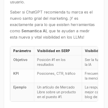
usuario.
Saber si ChatGPT recomienda tu marca es el
nuevo santo grial del marketing. ¡Y es
exactamente para lo que existen herramientas
como
Semantica AI
, que te ayudan a medir
esta nueva y vital visibilidad en los LLMs!
Parámetro
Visibilidad en SERP
Visibilidad e
Objetivo
Posición #1 en los
Ser la fuente/
resultados
la IA
KPI
Posiciones, CTR, tráfico
Frecuencia de 
la mención
Ejemplo
Un artículo de Mercado
La respuesta d
Libre sobre un producto
mejor cafetera
en el puesto #1.
blog de Merca