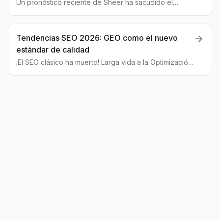
Un pronóstico reciente de Sheer ha sacudido el
mercado: las empresas que dominen la optimización
para IA podrían obtener miles de leads. Exploramos
qué es GEO y cómo prepararse.
Tendencias SEO 2026: GEO como el nuevo
estándar de calidad
¡El SEO clásico ha muerto! Larga vida a la Optimización
para Motores Generativos (GEO). Un análisis experto
sobre por qué en 2026 esto no será una tendencia,
sino una necesidad absoluta para cualquier negocio
en España y Latinoamérica.