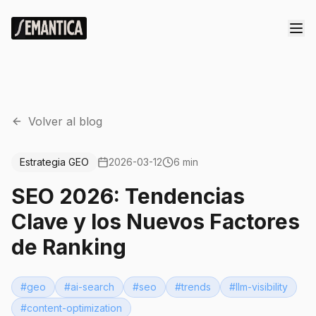
Volver al blog
Estrategia GEO
2026-03-12
6 min
SEO 2026: Tendencias
Clave y los Nuevos Factores
de Ranking
#
geo
#
ai-search
#
seo
#
trends
#
llm-visibility
#
content-optimization