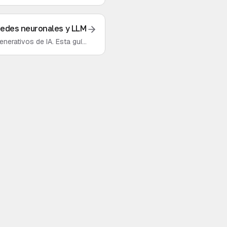
quedas.
 redes neuronales y LLM
nerativos de IA. Esta guía
s de la IA.