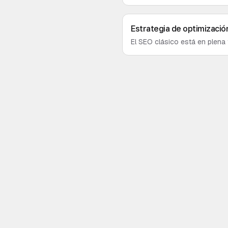
respuestas de la IA, analizar
Estrategia de optimizació
El SEO clásico está en plena
es tu mapa para adaptar tu es