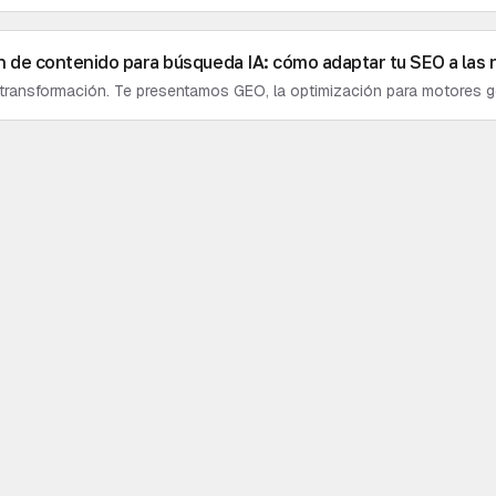
 a tus competidores y adaptar tu contenido a la nueva era de las bús
n de contenido para búsqueda IA: cómo adaptar tu SEO a las
 transformación. Te presentamos GEO, la optimización para motores ge
trategia de contenidos y asegurar que tu marca brille en las respuesta