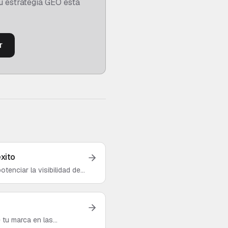
u estrategia GEO está
r
éxito
tenciar la visibilidad de
 tu marca en las