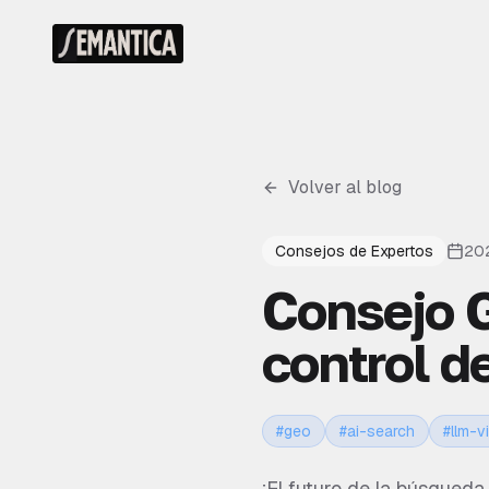
Volver al blog
Consejos de Expertos
20
Consejo G
control de
#
geo
#
ai-search
#
llm-vi
¡El futuro de la búsqueda