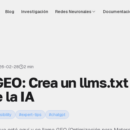
Blog
Investigación
Redes Neuronales
Documentaci
26-02-28
2 min
EO: Crea un llms.txt
 la IA
sibility
#
expert-tips
#
chatgpt
 ya está aquí y se llama GEO (Optimización para Motore