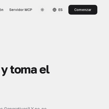
ón
Servidor MCP
ES
Comenzar
 y toma el
s Generativos)! Y no, no