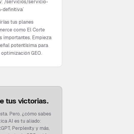
w: /servicios/servicio-
-definitiva`
irías tus planes
mmerce como El Corte
ás importantes. Empieza
señal potentísima para
a optimización GEO.
de tus victorias.
ista. Pero, ¿cómo sabes
ca AI es tu aliado:
tGPT, Perplexity y más,