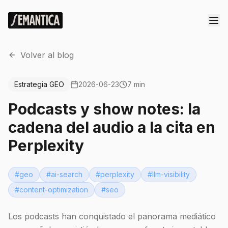
Volver al blog
Estrategia GEO
2026-06-23
7 min
Podcasts y show notes: la
cadena del audio a la cita en
Perplexity
#
geo
#
ai-search
#
perplexity
#
llm-visibility
#
content-optimization
#
seo
Los podcasts han conquistado el panorama mediático