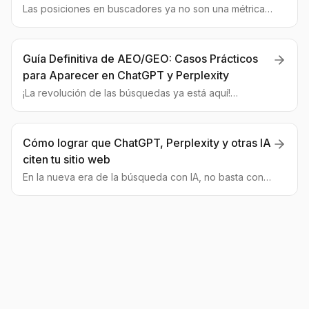
Contenido Moderno
Las posiciones en buscadores ya no son una métrica
fiable. Analizamos cómo los algoritmos de IA están
cambiando las reglas del juego y cómo debes adaptar
tu estrategia GEO.
Guía Definitiva de AEO/GEO: Casos Prácticos
para Aparecer en ChatGPT y Perplexity
¡La revolución de las búsquedas ya está aquí!
Descubre cómo funciona la optimización para motores
generativos (GEO/AEO) y qué acciones tomar para
que tu marca domine las respuestas de la IA.
Cómo lograr que ChatGPT, Perplexity y otras IA
citen tu sitio web
En la nueva era de la búsqueda con IA, no basta con
estar en la primera página de Google. Descubre cómo
las estrategias GEO pueden convertir tu contenido en
la fuente de referencia para las IA.