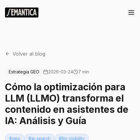
Volver al blog
Estrategia GEO
2026-03-24
7 min
Cómo la optimización para
LLM (LLMO) transforma el
contenido en asistentes de
IA: Análisis y Guía
#
geo
#
ai-search
#
llm-visibility