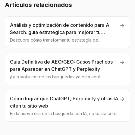
Artículos relacionados
Análisis y optimización de contenido para AI
Search: guía estratégica para mejorar tu
visibilidad
Descubre cómo transformar tu estrategia de
contenidos para la era de la búsqueda con IA. Una
guía completa sobre análisis, optimización y medición
de tu visibilidad en las respuestas de la IA.
Guía Definitiva de AEO/GEO: Casos Prácticos
para Aparecer en ChatGPT y Perplexity
¡La revolución de las búsquedas ya está aquí!
Descubre cómo funciona la optimización para motores
generativos (GEO/AEO) y qué acciones tomar para
que tu marca domine las respuestas de la IA.
Cómo lograr que ChatGPT, Perplexity y otras IA
citen tu sitio web
En la nueva era de la búsqueda con IA, no basta con
estar en la primera página de Google. Descubre cómo
las estrategias GEO pueden convertir tu contenido en
la fuente de referencia para las IA.