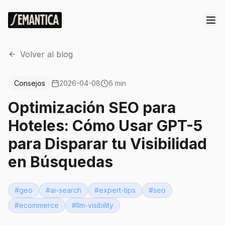
Volver al blog
Consejos
2026-04-08
6 min
Optimización SEO para
Hoteles: Cómo Usar GPT-5
para Disparar tu Visibilidad
en Búsquedas
#
geo
#
ai-search
#
expert-tips
#
seo
#
ecommerce
#
llm-visibility