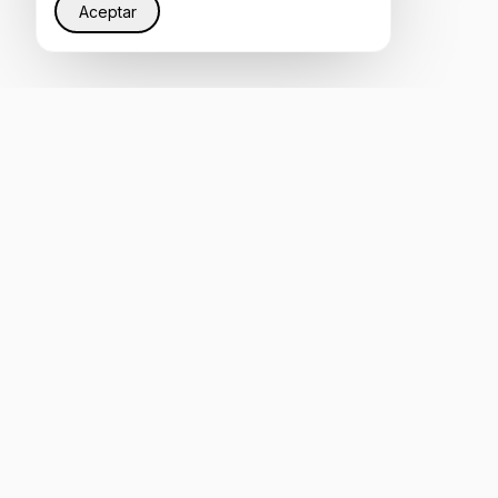
Aceptar
Restaurando justicia en Internet a través de
infraestructura inteligente que ayuda a todos a ser
escuchados por IA.
4.8
RESEÑA EN CLUTCH
Calificado en G2
mail@ai-semantica.com