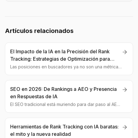
Artículos relacionados
El Impacto de la IA en la Precisión del Rank
Tracking: Estrategias de Optimización para
Contenido Moderno
Las posiciones en buscadores ya no son una métrica
fiable. Analizamos cómo los algoritmos de IA están
cambiando las reglas del juego y cómo debes adaptar
tu estrategia GEO.
SEO en 2026: De Rankings a AEO y Presencia
en Respuestas de IA
El SEO tradicional está muriendo para dar paso al AEO
(Optimización para Motores de Respuesta). Esta guía
te dará las claves para adaptarte y brillar en la nueva
era de la IA.
Herramientas de Rank Tracking con IA baratas:
el mito y la nueva realidad