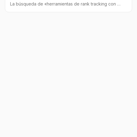
La búsqueda de «herramientas de rank tracking con IA
baratas» es un callejón sin salida. Este artículo te
revela por qué el seguimiento de posiciones clásico
está obsoleto y cómo medir correctamente la
visibilidad de tu marca en la era de la IA.