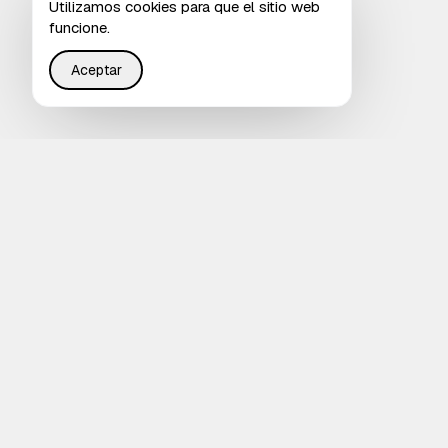
Utilizamos cookies para que el sitio web
funcione.
Aceptar
Restaurando justicia en Internet a través de
infraestructura inteligente que ayuda a todos a ser
escuchados por IA.
4.8
RESEÑA EN CLUTCH
Calificado en G2