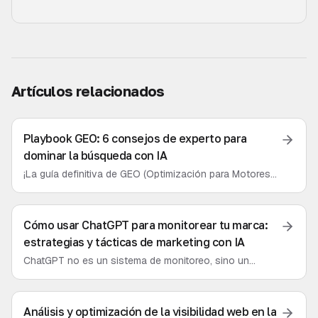
Artículos relacionados
Playbook GEO: 6 consejos de experto para
dominar la búsqueda con IA
¡La guía definitiva de GEO (Optimización para Motores
Generativos)! Sigue estos 6 pasos para convertir tu
marca en la fuente preferida de los asistentes de IA y
disparar tu visibilidad en la nueva era de la búsqueda.
Cómo usar ChatGPT para monitorear tu marca:
estrategias y tácticas de marketing con IA
ChatGPT no es un sistema de monitoreo, sino un
poderoso analista. Este artículo te enseñará a usarlo
para análisis de sentimiento, simulación de usuarios y
para encontrar las debilidades de tus competidores,
Análisis y optimización de la visibilidad web en la
complementando las plataformas GEO profesionales.