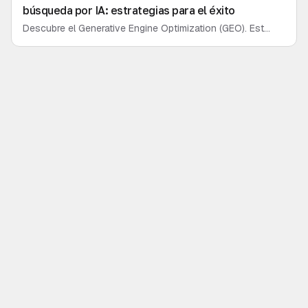
búsqueda por IA: estrategias para el éxito
Descubre el Generative Engine Optimization (GEO). Este
artículo es tu guía experta para analizar y potenciar la
visibilidad de tu marca en la búsqueda por IA, desde la
auditoría hasta la optimización técnica.