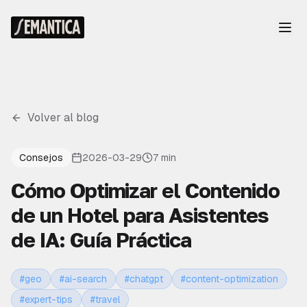
Volver al blog
Consejos
2026-03-29
7 min
Cómo Optimizar el Contenido
de un Hotel para Asistentes
de IA: Guía Práctica
#
geo
#
ai-search
#
chatgpt
#
content-optimization
#
expert-tips
#
travel