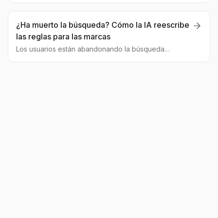
y qué estrategias de GEO te ayudarán a superar a la
competencia.
¿Ha muerto la búsqueda? Cómo la IA reescribe
las reglas para las marcas
Los usuarios están abandonando la búsqueda
tradicional por los chats de IA. Analizamos los datos
más recientes y te explicamos por qué el viejo SEO ya
no funciona y qué viene ahora.