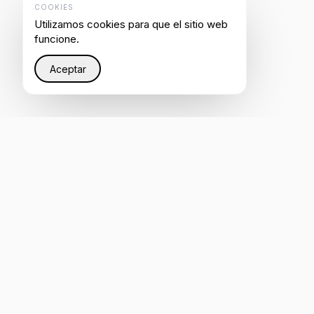
COOKIES
Utilizamos cookies para que el sitio web
funcione.
Aceptar
Restaurando justicia en Internet a través de
infraestructura inteligente que ayuda a todos a ser
escuchados por IA.
4.8
RESEÑA EN CLUTCH
Calificado en G2