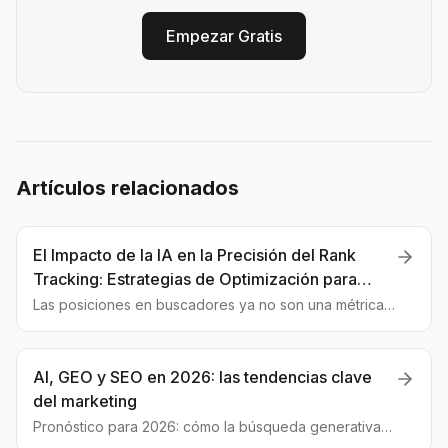
Empezar Gratis
Artículos relacionados
El Impacto de la IA en la Precisión del Rank
Tracking: Estrategias de Optimización para
Contenido Moderno
Las posiciones en buscadores ya no son una métrica
fiable. Analizamos cómo los algoritmos de IA están
cambiando las reglas del juego y cómo debes adaptar
tu estrategia GEO.
AI, GEO y SEO en 2026: las tendencias clave
del marketing
Pronóstico para 2026: cómo la búsqueda generativa
redefinirá el SEO, por qué la visibilidad en LLM es vital