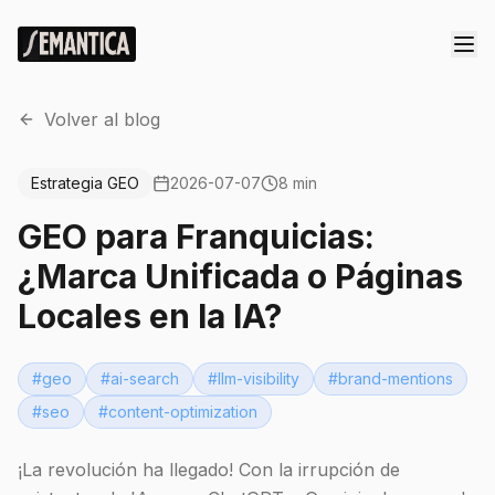
Volver al blog
Estrategia GEO
2026-07-07
8 min
GEO para Franquicias:
¿Marca Unificada o Páginas
Locales en la IA?
#
geo
#
ai-search
#
llm-visibility
#
brand-mentions
#
seo
#
content-optimization
¡La revolución ha llegado! Con la irrupción de