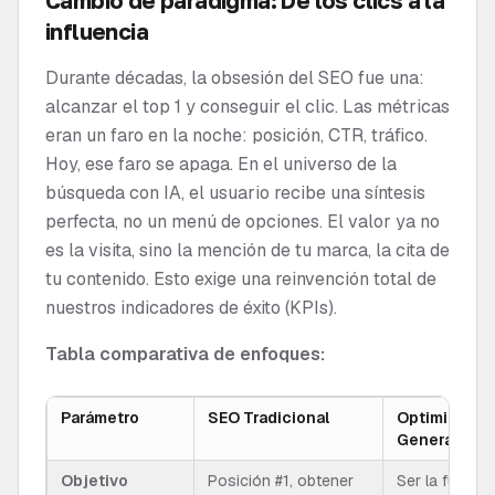
Cambio de paradigma: De los clics a la
influencia
Durante décadas, la obsesión del SEO fue una:
alcanzar el top 1 y conseguir el clic. Las métricas
eran un faro en la noche: posición, CTR, tráfico.
Hoy, ese faro se apaga. En el universo de la
búsqueda con IA, el usuario recibe una síntesis
perfecta, no un menú de opciones. El valor ya no
es la visita, sino la mención de tu marca, la cita de
tu contenido. Esto exige una reinvención total de
nuestros indicadores de éxito (KPIs).
Tabla comparativa de enfoques:
Parámetro
SEO Tradicional
Optimizació
Generativos
Objetivo
Posición #1, obtener
Ser la fuente 