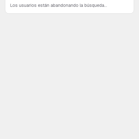
Los usuarios están abandonando la búsqueda
tradicional por los chats de IA. Analizamos los datos
más recientes y te explicamos por qué el viejo SEO ya
no funciona y qué viene ahora.