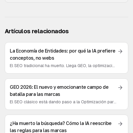
Artículos relacionados
La Economía de Entidades: por qué la IA prefiere
conceptos, no webs
El SEO tradicional ha muerto. Llega GEO, la optimización
para motores generativos. Analizamos por qué en la
nueva era de la IA lo que importa no son las webs, sino
las entidades.
GEO 2026: El nuevo y emocionante campo de
batalla para las marcas
El SEO clásico está dando paso a la Optimización para
Motores Generativos (GEO). Descubre cómo las marcas
de España y Latam deben prepararse para una nueva
era donde ser mencionado por una IA lo es todo.
¿Ha muerto la búsqueda? Cómo la IA reescribe
las reglas para las marcas