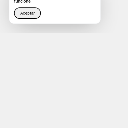
funcione.
Aceptar
Restaurando justicia en Internet a través de
infraestructura inteligente que ayuda a todos a ser
escuchados por IA.
4.8
RESEÑA EN CLUTCH
Calificado en G2
mail@ai-semantica.com