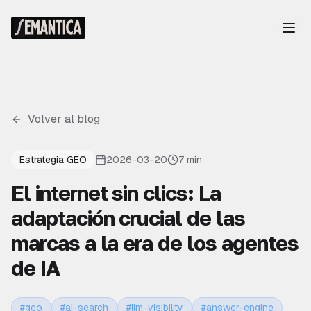
Volver al blog
Estrategia GEO
2026-03-20
7 min
El internet sin clics: La
adaptación crucial de las
marcas a la era de los agentes
de IA
#
geo
#
ai-search
#
llm-visibility
#
answer-engine