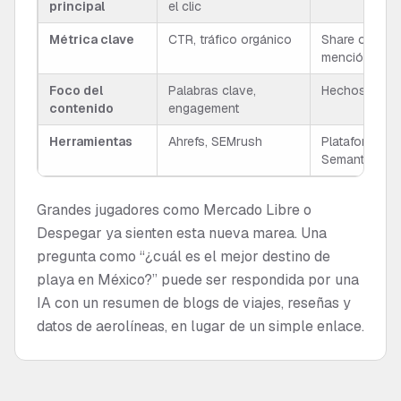
principal
el clic
Métrica clave
CTR, tráfico orgánico
Share of Voic
mención
Foco del
Palabras clave,
Hechos, datos
contenido
engagement
Herramientas
Ahrefs, SEMrush
Plataformas d
Semantica AI
Grandes jugadores como Mercado Libre o
Despegar ya sienten esta nueva marea. Una
pregunta como “¿cuál es el mejor destino de
playa en México?” puede ser respondida por una
IA con un resumen de blogs de viajes, reseñas y
datos de aerolíneas, en lugar de un simple enlace.