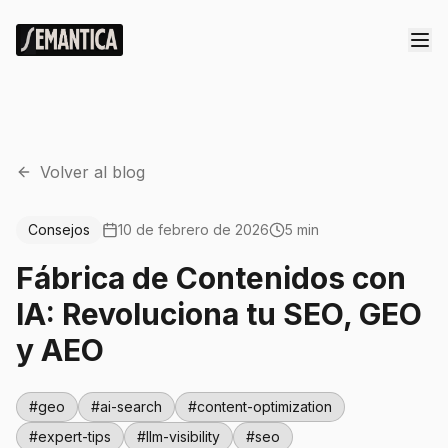
Volver al blog
Consejos
10 de febrero de 2026
5 min
Fábrica de Contenidos con
IA: Revoluciona tu SEO, GEO
y AEO
#
geo
#
ai-search
#
content-optimization
#
expert-tips
#
llm-visibility
#
seo