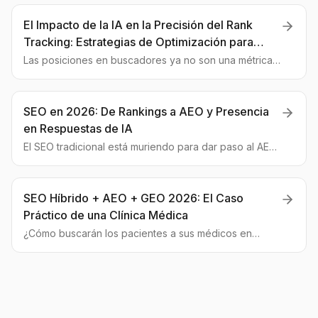
El Impacto de la IA en la Precisión del Rank
Tracking: Estrategias de Optimización para
Contenido Moderno
Las posiciones en buscadores ya no son una métrica
fiable. Analizamos cómo los algoritmos de IA están
cambiando las reglas del juego y cómo debes adaptar
tu estrategia GEO.
SEO en 2026: De Rankings a AEO y Presencia
en Respuestas de IA
El SEO tradicional está muriendo para dar paso al AEO
(Optimización para Motores de Respuesta). Esta guía
te dará las claves para adaptarte y brillar en la nueva
era de la IA.
SEO Híbrido + AEO + GEO 2026: El Caso
Práctico de una Clínica Médica
¿Cómo buscarán los pacientes a sus médicos en
2026? Esta guía desglosa un modelo híbrido de SEO +
AEO + GEO para que tu clínica no solo sea visible en
Google, sino también en las respuestas de los
asistentes de IA.